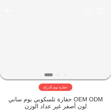
Dongguan
Hyking
Machinery
Co.,
Ltd..
All
Rights
Reserved.
مسكن
منتجات
أشرطة
فيديو
معلومات
حفارة بوم الذراع
عنا
OEM ODM حفارة تلسكوبي بوم ساني
جولة
لون أصفر غير عداد الوزن