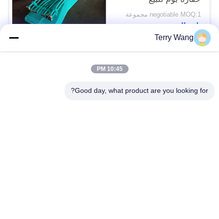
negotiable MOQ:1 مجموعة
اتصال
Terry Wang
فئات شعبية
جميع
10:45 PM
Good day, what product are you looking for?
منذ فترة طويلة تصل
حفارة بوم الذراع
إلى ازدهار حفارة
حفارة الدوارة تصارع
حفارة دلو انتزاع
ذراع مناولة المواد
برمائية عوامة
برتقاليّ قشرة إختطاف
عجلة ضغط حفارة