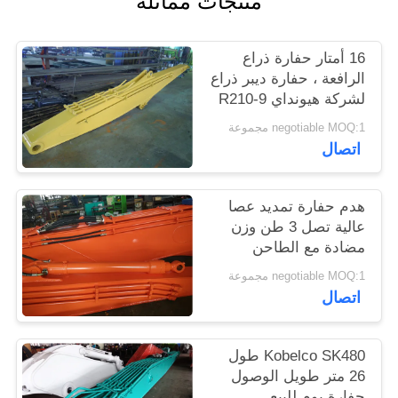
منتجات مماثلة
الموقع
16 أمتار حفارة ذراع
PRIVACY
الرافعة ، حفارة ديبر ذراع
لشركة هيونداي R210-9
POLICY
حفارة
negotiable MOQ:1 مجموعة
اتصال
هدم حفارة تمديد عصا
عالية تصل 3 طن وزن
مضادة مع الطاحن
negotiable MOQ:1 مجموعة
اتصال
Kobelco SK480 طول
26 متر طويل الوصول
حفارة بوم للبيع