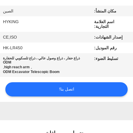
في
مكان المنشأ:
الصين
المعمل
اسم العلامة
HYKING
التجارية:
مراقبة
إصدار الشهادات:
CE,ISO
الجودة
رقم الموديل:
HK-LR450
تسليط الضوء:
ذراع حفار ، ذراع وصول عالي ، ذراع تلسكوبي للحفارة
اتصل
ODM
,
,
high reach arm
بنا
ODM Excavator Telescopic Boom
اتصل بنا!
أخبار
حالات
خريطة