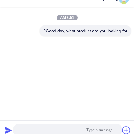
فئات شعبية
جميع
8:51 AM
Good day, what product are you looking for?
منذ فترة طويلة تصل
حفارة بوم الذراع
إلى ازدهار حفارة
حفارة الدوارة تصارع
حفارة دلو انتزاع
ذراع مناولة المواد
برمائية عوامة
برتقاليّ قشرة إختطاف
عجلة ضغط حفارة
الاشتراك