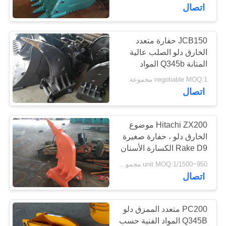
في
اتصال
المعمل
JCB150 حفارة متعدد
الخارق دلو الصلب عالية
مراقبة
المتانة Q345b المواد
الجودة
negotiable MOQ:1 مجموعة
اتصال
اتصل
بنا
Hitachi ZX200 موضوع
الخارق دلو ، حفارة صغيرة
Rake D9 الكسارة الأسنان
أخبار
شانك 1200mm
950~1500/unit MOQ:1 مجموعة
اتصال
حالات
PC200 متعدد الممزق دلو
خريطة
Q345B المواد الفنية حسب