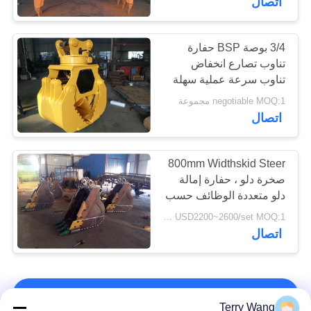
اتصال
3/4 بوصة BSP حفارة
تناوب تصارع انخفاض
تناوب سرعة عملية سهلة
الربط الداخلي
negotiable MOQ:1 مجموعة
اتصال
800mm Widthskid Steer
صخرة دلو ، حفارة إمالة
دلو متعددة الوظائف حسب
الطلب
USD2200~2600/set MOQ:1 مجموعة
اتصال
اتصل بنا!
Terry Wang