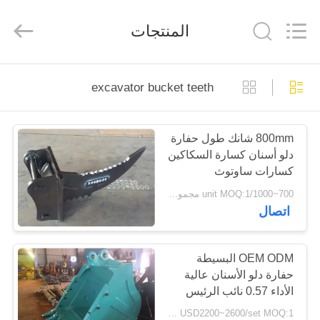
Dongguan
Hyking
Machinery
المنتجات
Co.,
Ltd..
All
Rights
Reserved.
مسكن
excavator bucket teeth
منتجات
800mm شانك طول حفارة
دلو أسنان كسارة السكاكين
أشرطة
كسارات ساوتوث
فيديو
700~1000/unit MOQ:1 مجموعة
اتصال
معلومات
عنا
OEM ODM البسيطة
حفارة دلو الأسنان عالية
الأداء 0.57 نائب الرئيس
جولة
الخندق دلو
USD2200~2600/set MOQ:1 مجموعة