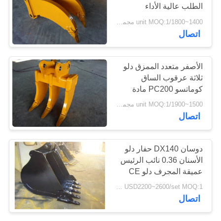
الطلب عالية الأداء
الموقع
1400~1800/unit MOQ:1 مجموعة
اتصال
PRIVACY
POLICY
الأصفر متعدد الممزق دلو
ثلاثة عرقوب الساق
كوماتسو PC200 مادة
التهيئة الغرض
1500~1900/unit MOQ:1 مجموعة
اتصال
دوسان DX140 حفار دلو
الأسنان 0.36 نائب الرئيس
عميقة المجرف دلو CE
وافق
USD2200~2600/set MOQ:1 مجموعة
اتصال