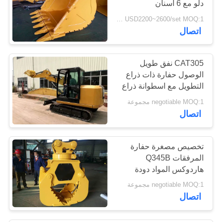
دلو مع 6 أسنان
USD2200~2600/set MOQ:1 مجموعة
اتصال
CAT305 نفق طويل
الوصول حفارة ذات ذراع
التطويل مع اسطوانة ذراع
اسطوانة
negotiable MOQ:1 مجموعة
اتصال
تخصيص مصغرة حفارة
المرفقات Q345B
هاردوكس المواد دودة
مضخة اسطوانة مزدوجة
negotiable MOQ:1 مجموعة
اتصال