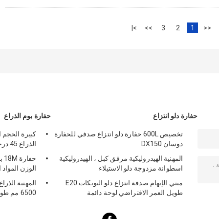
>|
>>
3
2
1
<<
حفارة دلو انتزاع
حفارة بوم الذراع
تخصيص 600L حفارة دلو انتزاع صدفي للحفارة
كبيرة الحجم ا
دوسان DX150
الذراع 45 درجة مستدق شهادة CE ISO
المهنية الهيدروليكية مرفق كبل ، الهيدروليكية
حف
اسطوانة مزدوجة دلو الاستيلاء
الوزن المواد الم
ميني الإبهام صدفة انتزاع دلو البوبكات E20
المهنية الذرا
طويل العمر الافتراضي لوحة دائمة
6500 مم طول اللون الأصفر