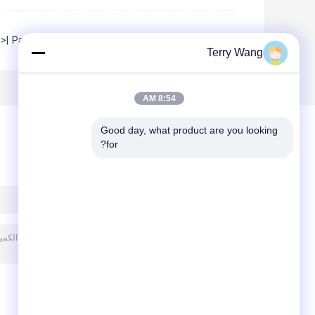
|<
Page 1 of 3
Terry Wang
8:54 AM
Good day, what product are you looking 
for?
ترك رسالة