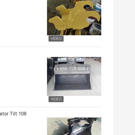
108 Kg Exciltator Tilt دلو ، قوة الإمالة Quick Hitch 0.09 Cum دلو Capacity