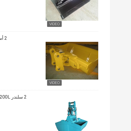
2 أسطوانات دلاء حفارة صغيرة ، إمالة الدرجات هيكل متوازن المهنية
2 سلندر 1200L حفارة قطع غيار حفارة المرفقات حفارة هيدروليكي صدفي دلو