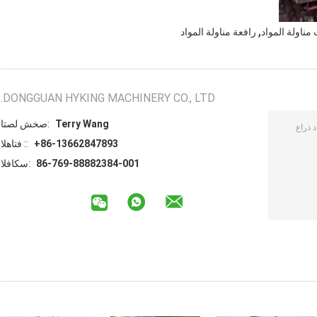
,
مناولة المواد
رافعة مناولة المواد
DONGGUAN HYKING MACHINERY CO., LTD.
Terry Wang
اتصل شخص:
+86-13662847893
الهاتف ::
86-769-88882384-001
الفاكس: