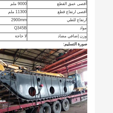
أقصى عمق القطع
9000 ملم
أقصى ارتفاع قطع
11300 ملم
ارتفاع للطي
2900mm
مواد
Q345B
وزن إضافي مضاد
لا حاجة
صورة التسليم: