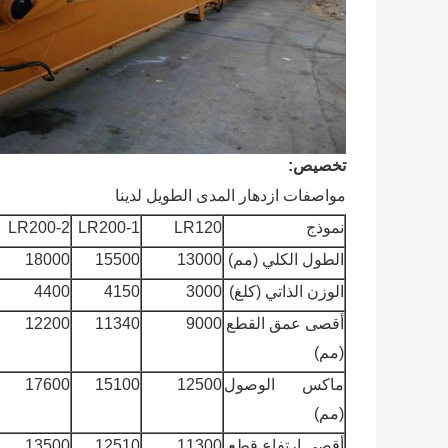
تخصيص:
مواصفات ازدهار المدى الطويل لدينا
نموذج
LR120
LR200-1
LR200-2
الطول الكلي (مم)
13000
15500
18000
الوزن الذاتي (كلغ)
3000
4150
4400
أقصى عمق القطع
9000
11340
12200
(مم)
ماكس الوصول
12500
15100
17600
(مم)
أقصى ارتفاع قطع
11300
12510
13500