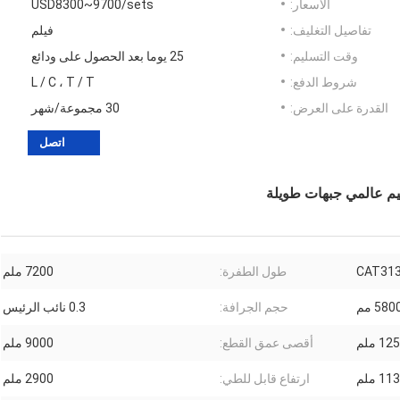
الأسعار:
USD8300~9700/sets
تفاصيل التغليف:
فيلم
وقت التسليم:
25 يوما بعد الحصول على ودائع
شروط الدفع:
L / C ، T / T
القدرة على العرض:
30 مجموعة/شهر
اتصل
ميم عالمي جبهات طويلة
CAT31
طول الطفرة:
7200 ملم
580 مم
حجم الجرافة:
0.3 نائب الرئيس
1 ملم
أقصى عمق القطع:
9000 ملم
1 ملم
ارتفاع قابل للطي:
2900 ملم