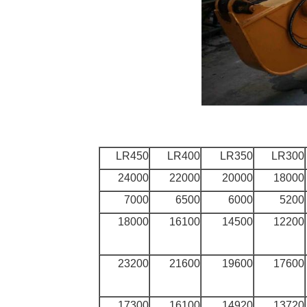
LR450
LR400
LR350
LR300
24000
22000
20000
18000
7000
6500
6000
5200
18000
16100
14500
12200
23200
21600
19600
17600
17300
16100
14920
13720