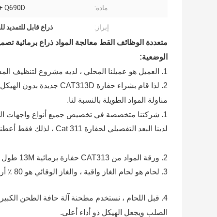
مادة:
+ Q690D
إبراز:
ذراع قابل للتمديد ل
متعددة الوظائف القط معالجة المواد ذراع برمائية تص
الوضعية:
1. العميل هو عميلنا المحلي ، لديه مشروع لتنظيف المستنقعات.
2. لذا قام بشراء حفارة 13D
مناولة المواد الطويلة بالنسبة لنا.
1. شركتنا متخصصة في تخصيص جميع أنواع واجهات السوبر الطويل لجميع أنواع الحفارات.
لدينا البعد التفصيلي لحفارة Cat 311 ، لذلك فقط أعطنا نموذج الحفار على ما يرام.
2. ورقة المواد من
CAT313 حفارة برمائية 13M طول ذراع مناولة المواد
3. لحام هو لحام الغاز واقية ، والغاز الوقائي هو 80 ٪ أرغون و 20 ٪ CO2 مختلطة.
4. قبل اللحام ، نستخدم مطحنة آلة حافة الطحن الكبير
الصلب ويجعل الهيكل ذو أداء أعلى.