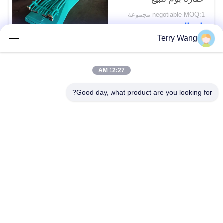
negotiable MOQ:1 مجموعة
اتصال
Terry Wang
فئات شعبية
جميع
12:27 AM
Good day, what product are you looking for?
منذ فترة طويلة تصل
حفارة بوم الذراع
إلى ازدهار حفارة
حفارة الدوارة تصارع
حفارة دلو انتزاع
ذراع مناولة المواد
برمائية عوامة
برتقاليّ قشرة إختطاف
عجلة ضغط حفارة