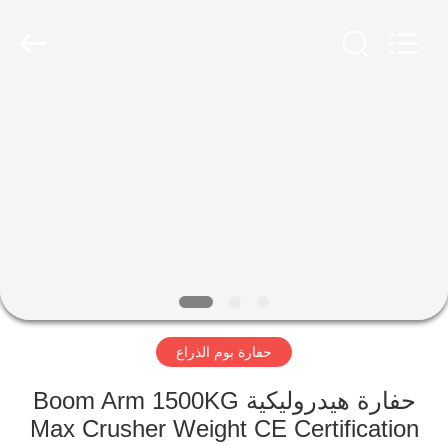
Dongguan
Hyking
Machinery
Co.,
Ltd..
All
Rights
Reserved.
مسكن
منتجات
أشرطة
فيديو
معلومات
حفارة بوم الذراع
عنا
حفارة هيدروليكية Boom Arm 1500KG
جولة
Max Crusher Weight CE Certification