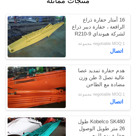
منتجات مماثلة
الموقع
16 أمتار حفارة ذراع
PRIVACY
الرافعة ، حفارة ديبر ذراع
لشركة هيونداي R210-9
POLICY
حفارة
negotiable MOQ:1 مجموعة
اتصال
هدم حفارة تمديد عصا
عالية تصل 3 طن وزن
مضادة مع الطاحن
negotiable MOQ:1 مجموعة
اتصال
Kobelco SK480 طول
26 متر طويل الوصول
حفارة بوم للبيع