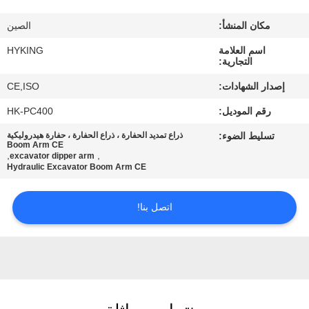
في
مكان المنشأ:
الصين
المعمل
اسم العلامة
HYKING
التجارية:
مراقبة
إصدار الشهادات:
CE,ISO
الجودة
رقم الموديل:
HK-PC400
تسليط الضوء:
ذراع تمديد الحفارة ، ذراع الحفارة ، حفارة هيدروليكية
اتصل
Boom Arm CE
,
,
excavator dipper arm
بنا
Hydraulic Excavator Boom Arm CE
اتصل بنا!
أخبار
حالات
خريطة