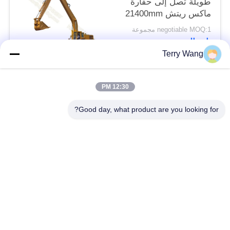
طويلة تصل إلى حفارة
ماكس ريتش 21400mm
0.8 Cum صخرة دلو
negotiable MOQ:1 مجموعة
اتصال
Terry Wang
فئات شعبية
جميع
12:30 PM
Good day, what product are you looking for?
منذ فترة طويلة تصل
حفارة بوم الذراع
إلى ازدهار حفارة
حفارة الدوارة تصارع
حفارة دلو انتزاع
ذراع مناولة المواد
برمائية عوامة
برتقاليّ قشرة إختطاف
عجلة ضغط حفارة