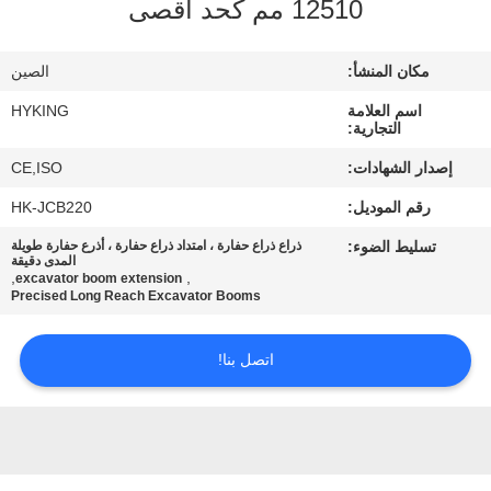
12510 مم كحد أقصى
في
المعمل
مكان المنشأ:
الصين
اسم العلامة
HYKING
مراقبة
التجارية:
الجودة
إصدار الشهادات:
CE,ISO
رقم الموديل:
HK-JCB220
اتصل
تسليط الضوء:
ذراع ذراع حفارة ، امتداد ذراع حفارة ، أذرع حفارة طويلة
بنا
المدى دقيقة
,
,
excavator boom extension
Precised Long Reach Excavator Booms
أخبار
اتصل بنا!
حالات
خريطة