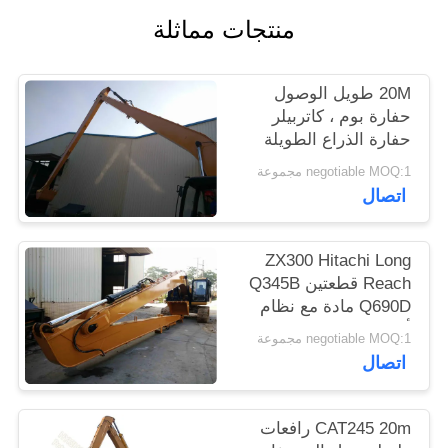
الموقع
منتجات مماثلة
PRIVACY
20M طويل الوصول
POLICY
حفارة بوم ، كاتربيلر
حفارة الذراع الطويلة
CAT336
negotiable MOQ:1 مجموعة
اتصال
ZX300 Hitachi Long
Reach قطعتين Q345B
Q690D مادة مع نظام
أنابيب زيوت التشحيم
negotiable MOQ:1 مجموعة
اتصال
CAT245 20m رافعات