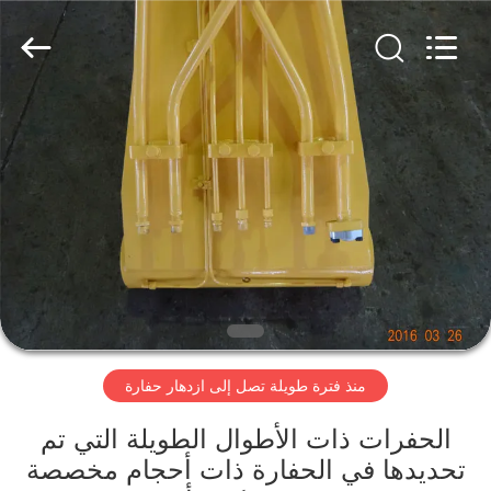
Dongguan
Hyking
Machinery
Co.,
Ltd..
All
Rights
Reserved.
مسكن
منتجات
أشرطة
فيديو
معلومات
منذ فترة طويلة تصل إلى ازدهار حفارة
عنا
الحفرات ذات الأطوال الطويلة التي تم
جولة
تحديدها في الحفارة ذات أحجام مخصصة