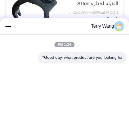
الثقيلة لحفارة 20Ton
USD3200~5000/set MOQ:1 مجموعة
اتصال
Terry Wang
فئات شعبية
جميع
1:24 PM
Good day, what product are you looking for?
منذ فترة طويلة تصل
حفارة بوم الذراع
إلى ازدهار حفارة
حفارة الدوارة تصارع
حفارة دلو انتزاع
ذراع مناولة المواد
برمائية عوامة
برتقاليّ قشرة إختطاف
عجلة ضغط حفارة