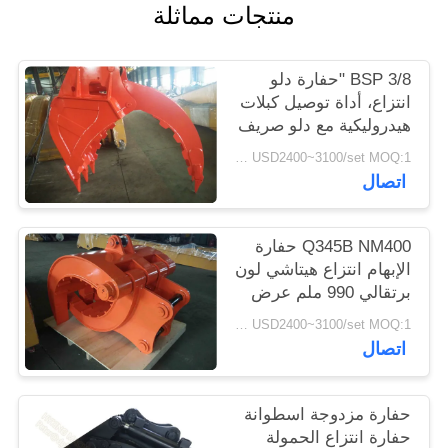
منتجات مماثلة
الموقع
PRIVACY
BSP 3/8 "حفارة دلو
انتزاع، أداة توصيل كبلات
POLICY
هيدروليكية مع دلو صريف
USD2400~3100/set MOQ:1 مجموعة
اتصال
Q345B NM400 حفارة
الإبهام انتزاع هيتاشي لون
برتقالي 990 ملم عرض
دلو
USD2400~3100/set MOQ:1 مجموعة
اتصال
حفارة مزدوجة اسطوانة
حفارة انتزاع الحمولة