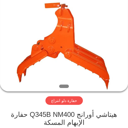
Dongguan
Hyking
Machinery
Co.,
Ltd..
All
Rights
Reserved.
مسكن
منتجات
أشرطة
فيديو
معلومات
حفارة دلو انتزاع
عنا
هيتاشي أورانج Q345B NM400 حفارة
جولة
الإبهام المسكة