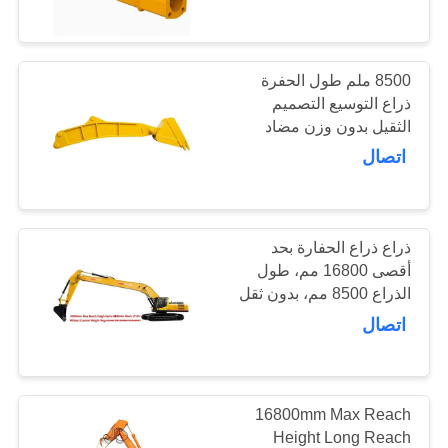
ملم، خيارات اختيارية
في
المعمل
8500 ملم طول الحفرة
29
ذراع التوسيع التصميم
مراقبة
الثقيل بدون وزن مضاد
حفارة الدوارة تصارع
الجودة
مناسبة لمعدات البناء
اتصال
اتصل
بنا
ذراع ذراع الحفارة بحد
أقصى 16800 مم، طول
الذراع 8500 مم، بدون ثقل
28
أخبار
موازن، مصمم لتقديم
اتصال
التشغيل
حفارة دلو انتزاع
حالات
16800mm Max Reach
خريطة
Height Long Reach