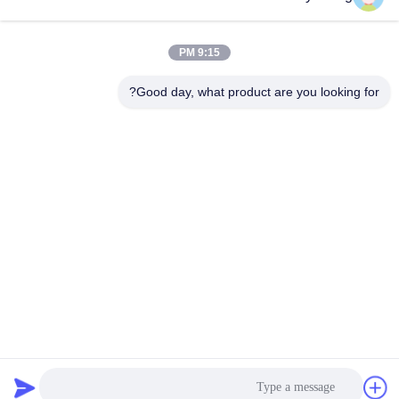
فئات شعبية
جميع
9:15 PM
Good day, what product are you looking for?
منذ فترة طويلة تصل
حفارة بوم الذراع
إلى ازدهار حفارة
حفارة الدوارة تصارع
حفارة دلو انتزاع
ذراع مناولة المواد
برمائية عوامة
برتقاليّ قشرة إختطاف
عجلة ضغط حفارة
الاشتراك