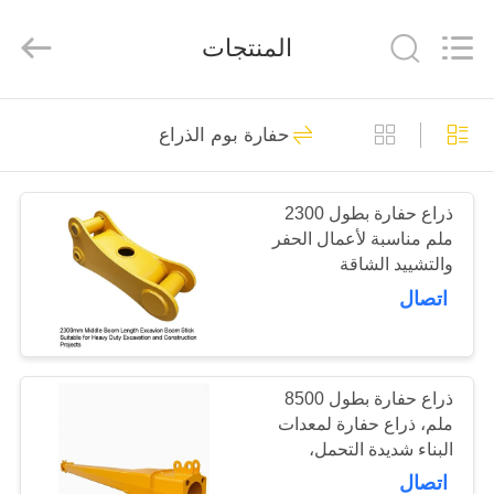
Dongguan
Hyking
Machinery
المنتجات
Co.,
Ltd..
All
Rights
Reserved.
مسكن
60
حفارة بوم الذراع
حفارة بوم الذراع
منتجات
ذراع حفارة بطول 2300
ملم مناسبة لأعمال الحفر
أشرطة
والتشييد الشاقة
فيديو
اتصال
36
معلومات
منذ فترة طويلة تصل
عنا
ذراع حفارة بطول 8500
ملم، ذراع حفارة لمعدات
إلى ازدهار حفارة
البناء شديدة التحمل،
جولة
الطول الإجمالي 16000
اتصال