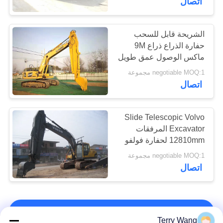
اتصال
الشريحة قابل للسحب
حفارة الذراع ذراع 9M
ماكس الوصول عمق طويل
متانة عالية الأداء
negotiable MOQ:1 مجموعة
اتصال
Slide Telescopic Volvo
Excavator المرفقات
12810mm لحفارة فولفو
EC210
negotiable MOQ:1 مجموعة
اتصال
اتصل بنا!
Terry Wang