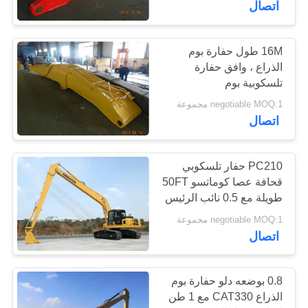
اتصال
24
16M طول حفارة بوم
حفارة روك دلو
الذراع ، وافق حفارة
تلسكوبية بوم
negotiable MOQ:1 مجموعة
اتصال
PC210 حفار تلسكوبي
8
قحافة عصا كوماتسو 50FT
طويلة مع 0.5 نائب الرئيس
موضوع الخارق دلو
GP دلو
negotiable MOQ:1 مجموعة
اتصال
0.8 بوضعه دلو حفارة بوم
الذراع CAT330 مع 1 طن