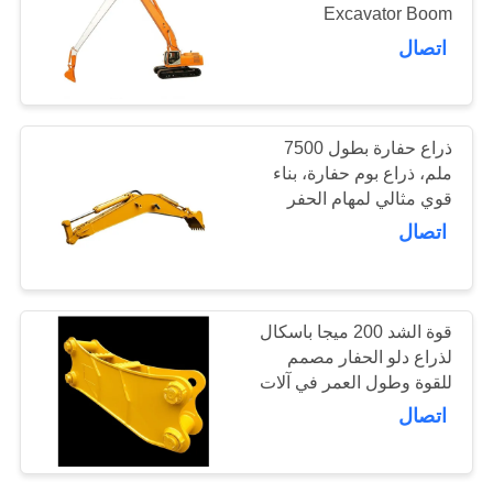
Excavator Boom
الموقع
8500mm طول الحفر مبني
اتصال
لتوفير قدرات حفر موسعة
25
PRIVACY
POLICY
ذراع مناولة المواد
ذراع حفارة بطول 7500
ملم، ذراع بوم حفارة، بناء
قوي مثالي لمهام الحفر
الثقيلة والأداء في مواقع
اتصال
العمل
9
قوة الشد 200 ميجا باسكال
لذراع دلو الحفار مصمم
برمائية عوامة
للقوة وطول العمر في آلات
البناء
اتصال