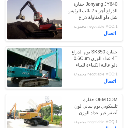
Jonyang JY640 حفارة
الذراع أجزاء 2 نائب الرئيس
شل دلو المناولة ذراع
ارتفاع حجم
negotiable MOQ:1 مجموعة
اتصال
حفارة SK350 بوم الذراع
4T عداد الوزن 0.6Cum
دلو عالية الكفاءة للبناء
negotiable MOQ:1 مجموعة
اتصال
OEM ODM حفارة
تلسكوبي بوم ساني لون
أصفر غير عداد الوزن
negotiable MOQ:1 مجموعة