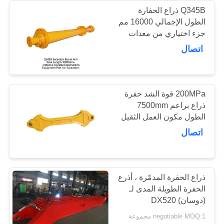
Q345B ذراع الحفارة
الطول الإجمالي 16000 مم
18
جزء اختياري من معدات
برتقاليّ قشرة
البناء الدائمة للحفارات
اتصال
إختطاف
200MPa قوة الشد حفرة
ذراع براعم 7500mm
الطول مكون العمل الثقيل
مناسبة لمختلف نماذج
اتصال
22
الحفرة
عجلة ضغط حفارة
ذراع الحفرة المدمّرة ، أذرع
الحفرة الطويلة المدى لـ
(دوسان) DX520
negotiable MOQ:1 مجموعة