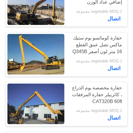
إضافي عداد الوزن
20
negotiable MOQ:1 مجموعة
اتصال
حفارة قابلة للإمالة
حفارة كوماتسو بوم ستيك
ماكس تصل عمق القطع
16 متر لون أصفر Q345B
Q690D
negotiable MOQ:1 مجموعة
27
اتصال
حفارات بهدم الحفارة
حفارة مخصصة بوم الذراع
، كاتربيلر حفارة المرفقات
CAT320B 60ft
negotiable MOQ:1 مجموعة
اتصال